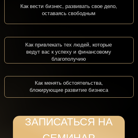
фОРМАТ
СЕМИНАРА:
80% практика
3 встречи по 6 часов каждая
Общая длительность семинара – 18 часов
Оффлайн или онлайн формат обучения
БЛИЖАЙШЕЕ ОНЛАЙН-ОБУЧЕН
Смотреть расписание
Стоимость:
СЕМИНАР «Игра жизни»