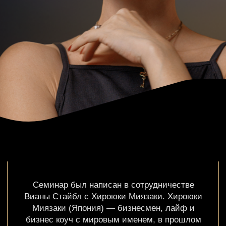
Семинар был написан в сотрудничестве
Вианы Стайбл с Хироюки Миязаки. Хироюки
Миязаки (Япония) — бизнесмен, лайф и
бизнес коуч с мировым именем, в прошлом
официальный представитель ТетаХилинг™ в
Японии. Он удивительно емко, тонко соединил
в семинаре «Игра жизни» духовность и
бизнес.
На СЕМИНАРЕ вы
узнаете:
Как использовать предыдущие
неудачи, как трамплин для новых
высот
Как почувствовать удовольствие от игры
в Жизнь
Что значит жить в изобилии и
заниматься любимым делом