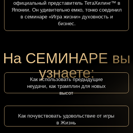
Как стать Мастером Манифестаций
Как строить надёжные взаимовыгодные
отношения с бизнес партнёрами
Как увидеть новые перспективы своего развития
и перестать сдерживать масштаб, на который вы
способны
Как быть вне конкуренции
Как завершить генетические и
исторические обязательства,
сдерживающие Ваш успех