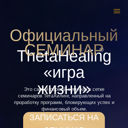
Официальный
СЕМИНАР
®
ThetaHealing
«игра
жизни»
Это самый первый семинар в сетке
семинаров ТетаХилинг, направленный на
проработку программ, блокирующих успех и
финансовый объем.
ЗАПИСАТЬСЯ НА
СЕМИНАР