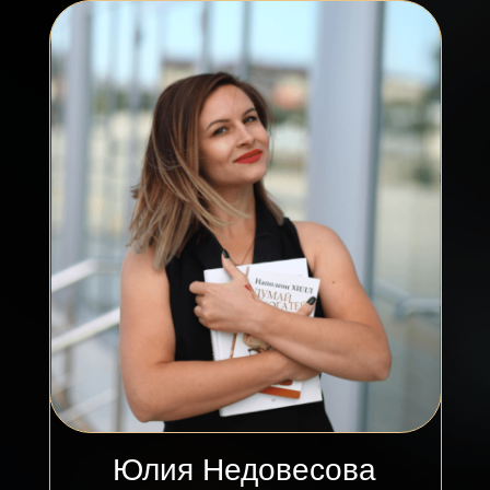
Работаю с любыми запросами:
Самореализация, личностный рост,
выход на новый уровень нормы
Выход из
депрессии,гармонизация
внутреннего состояния
Отношения с близкими: детьми,
партнёром, родственниками
Здоровье и психосоматика
различных заболеваний
Работа с родом и другими
генетическими и историческими
программами
Стоимость сессии — 5 тыс рублей
(Пакет из 3-х сессий - 13.500₽,
из 5-ти сессий - 20.000₽)
записаться на
сессию