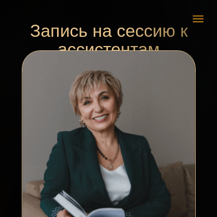
Запись на сессию к
ассистентам
Оксана Фёдорова
Тета-практик,
инструктор ТетаХилинг (Базовый)