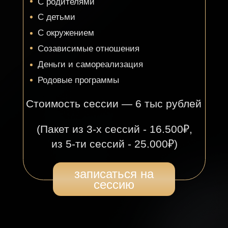
сессию
Юлия Недовесова
Тета-практик с 2020 года
Прошла 17 семинаров ТетаХилинг