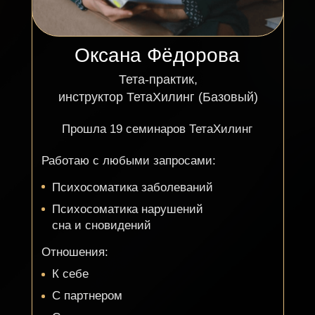
Прошла 19 семинаров ТетаХилинг
Работаю с любыми запросами:
Психосоматика заболеваний
Психосоматика нарушений
сна и сновидений
Отношения:
К себе
С партнером
С родителями
С детьми
С окружением
Созависимые отношения
Деньги и самореализация
Родовые программы
Стоимость сессии — 6 тыс рублей
(Пакет из 3-х сессий - 16.500₽,
из 5-ти сессий - 25.000₽)
записаться на