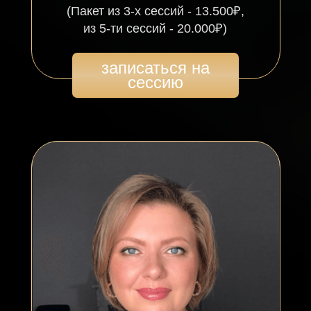
Предназначение
и самореализация
Отношения
(семейные и партнерские)
Проработка и созависимых отношений
Деньги
Работа с родовыми программами
Стоимость сессии — 6 тыс рублей
(Пакет из 3-х сессий - 16.500₽,
из 5-ти сессий - 25.000₽)
записаться на
сессию