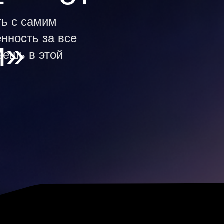
ть с самим
нность за все
и»
еешь в этой
Сертификац