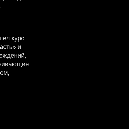
.
шел курс
асть» и
беждений,
ичивающие
ом,