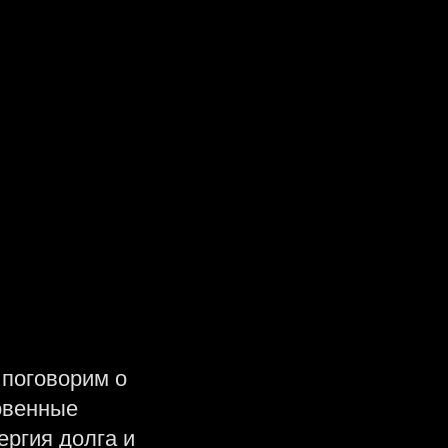
сультации, исцеляя задачи других людей
 поговорим о
овенные
ергия долга и