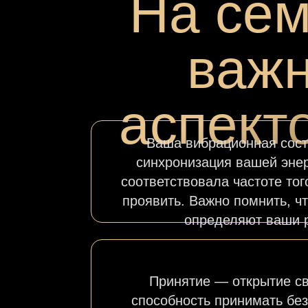
На сем
важ
аспект
Ваша вибрационная со
синхронизация вашей энер
соответствовала частоте тог
проявить. Важно помнить, ч
определяют ваши 
Принятие — открытие св
способность принимать бе