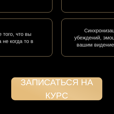
Синхрониза
 того, что вы
убеждений, эмоц
 не когда то в
вашим видение
ЗАПИСАТЬСЯ НА
ле курса вы сразу же получаете сертифика
КУРС
американского института ThetaHealing® и
во официально проводить тета-