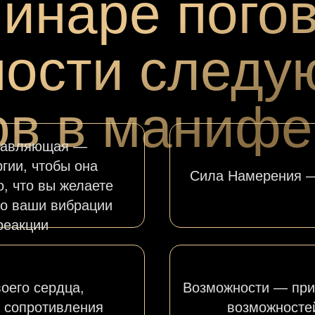
инаре пого
ности следу
ов в манифе
ставляющая —
гии, чтобы она
Сила Намерения — 
о, что вы желаете
то ваши вибрации
реакции
оего сердца,
Возможности — при
з сопротивления
возможносте