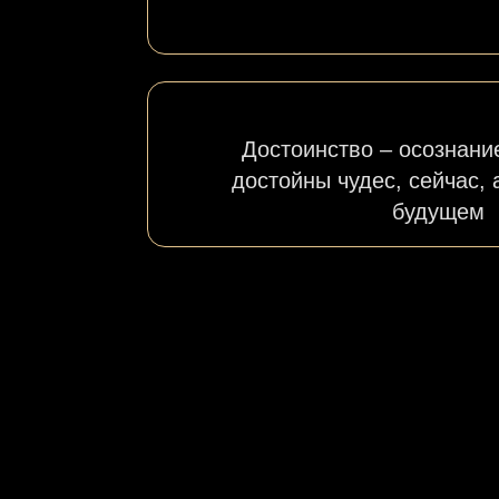
Достоинство – осознание
достойны чудес, сейчас, а
будущем
Пос
от 
пра