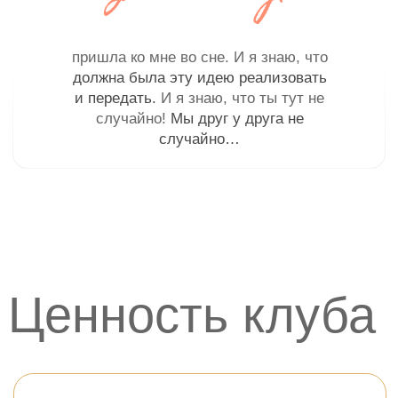
Даст возможность получить
те самые,
вовремя сказанные, слова поддержки
в
кругу единомышленниц и в кругу женской
силы
Заменит поход к психологу, потому
что самостоятельно получится
увидеть
причины тех или иных событий в жизни
Поможет мягче пройти сложные
,
турбулентные периоды в жизни
Поможет переписать прошлые
,
неэффективные жизненные сценарии