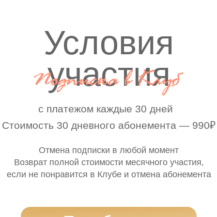
Целительные энергопрактики
в прямом эфире и в записи
Библиотека медитативных практик
на
любые случаи жизни
Участие в
групповых
ежемесячных практиках
и эфирах
Интенсивы и тренинги на важные темы
(Деньги,
Тело, Родительство,Женственность и
сексуальность, Развитие экстрасенсорных