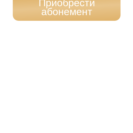
способностей)
Будут в доступе 24/7
В любом месте, в любой ситуации, в тот
момент,
когда нужно именно вам!
Я здесь не случайно! Иду в
Клуб!