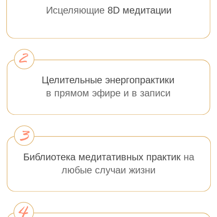
Международный тренер по работе
с подсознанием, Мастер Тетахилинг.
узнать больше
«Не нужно пытаться изменить всю свою
жизнь, достаточно лишь изменить свое
отношение к ней»
(Ральф Уолдо Эмерсон)
и твои Мечты так и останутся мечтами, если к
ним не идти…