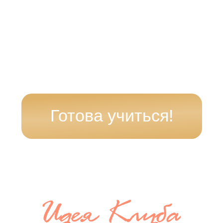
и передать.
И я знаю, что ты тут не
случайно!
Мы друг у друга не
случайно…
Ценность клуба
Даст помощь в моменте
, когда накрыло
и надо стабилизировать себя здесь и сейчас
Заменит курсы
по саморазвитию
и самопознанию