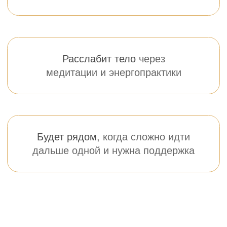
одержание Клуба:
Исцеляющие
8D медитации